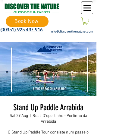
Book Now
(00351) 925 437 916
info@discoverthenature.com
Stand Up Paddle Arrabida
Sat 29 Aug
  |  
Rest. D'uportinho - Portinho da
Arrábida
O Stand Up Paddle Tour consiste num passeio