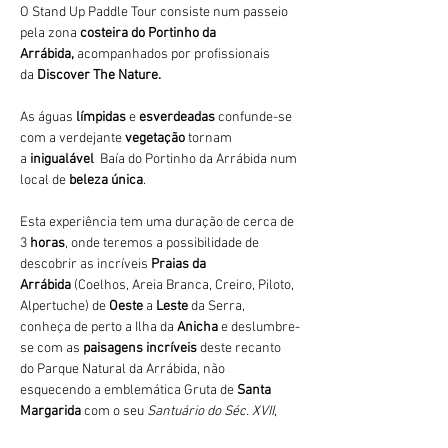
O Stand Up Paddle Tour consiste num passeio 
pela zona 
costeira do Portinho da 
Arrábida,
 acompanhados por profissionais 
da 
Discover The Nature. 
As águas 
límpidas
 e 
esverdeadas 
confunde-se 
com a verdejante 
vegetação 
tornam 
a 
inigualável 
 Baía do Portinho da Arrábida num 
local de 
beleza única
.
Esta experiência tem uma duração de cerca de 
3
 horas
, onde teremos a possibilidade de 
descobrir as incríveis 
Praias da 
Arrábida 
(Coelhos, Areia Branca, Creiro, Piloto, 
Alpertuche) de 
Oeste 
a 
Leste 
da Serra, 
conheça de perto a Ilha da 
Anicha 
e deslumbre-
se com as 
paisagens incríveis
 deste recanto 
do Parque Natural da Arrábida, não 
esquecendo a emblemática Gruta de 
Santa 
Margarida
 com o seu 
Santuário do Séc. XVII
,