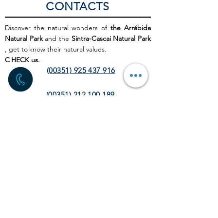
CONTACTS
Discover the natural wonders of
the Arrábida
Natural Park
and the
Sintra-Cascai Natural Park
, get to
know their natural values.
C
HECK us.
(00351) 925 437 916
(00351) 212 100 189
(chamada para a rede fixa
nacional)
info@discoverthenature.com
Code of Conduct in Nature
More information:
NATURAL
.PT
WEB SITE
HOME PAGE
ACTIVITIES