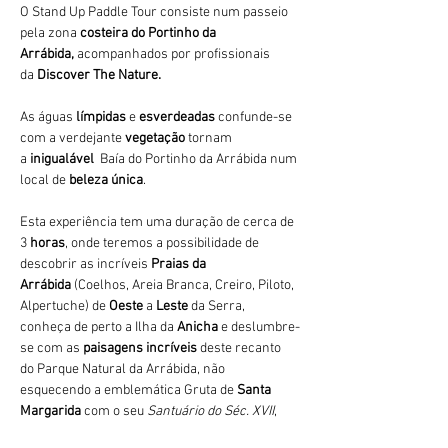
O Stand Up Paddle Tour consiste num passeio 
pela zona 
costeira do Portinho da 
Arrábida,
 acompanhados por profissionais 
da 
Discover The Nature. 
As águas 
límpidas
 e 
esverdeadas 
confunde-se 
com a verdejante 
vegetação 
tornam 
a 
inigualável 
 Baía do Portinho da Arrábida num 
local de 
beleza única
.
Esta experiência tem uma duração de cerca de 
3
 horas
, onde teremos a possibilidade de 
descobrir as incríveis 
Praias da 
Arrábida 
(Coelhos, Areia Branca, Creiro, Piloto, 
Alpertuche) de 
Oeste 
a 
Leste 
da Serra, 
conheça de perto a Ilha da 
Anicha 
e deslumbre-
se com as 
paisagens incríveis
 deste recanto 
do Parque Natural da Arrábida, não 
esquecendo a emblemática Gruta de 
Santa 
Margarida
 com o seu 
Santuário do Séc. XVII
,