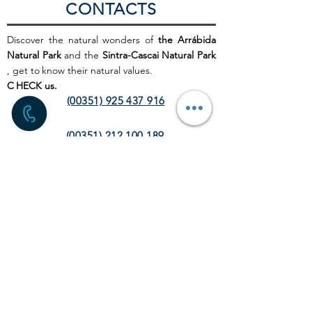
CONTACTS
Discover the natural wonders of
the Arrábida
Natural Park
and the
Sintra-Cascai Natural Park
, get to
know their natural values.
C
HECK us.
(00351) 925 437 916
(00351) 212 100 189
(chamada para a rede fixa
nacional)
info@discoverthenature.com
Code of Conduct in Nature
More information:
NATURAL
.PT
WEB SITE
HOME PAGE
ACTIVITIES