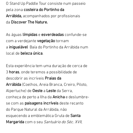
O Stand Up Paddle Tour consiste num passeio 
pela zona 
costeira do Portinho da 
Arrábida,
 acompanhados por profissionais 
da 
Discover The Nature. 
As águas 
límpidas
 e 
esverdeadas 
confunde-se 
com a verdejante 
vegetação 
tornam 
a 
inigualável 
 Baía do Portinho da Arrábida num 
local de 
beleza única
.
Esta experiência tem uma duração de cerca de 
3
 horas
, onde teremos a possibilidade de 
descobrir as incríveis 
Praias da 
Arrábida 
(Coelhos, Areia Branca, Creiro, Piloto, 
Alpertuche) de 
Oeste 
a 
Leste 
da Serra, 
conheça de perto a Ilha da 
Anicha 
e deslumbre-
se com as 
paisagens incríveis
 deste recanto 
do Parque Natural da Arrábida, não 
esquecendo a emblemática Gruta de 
Santa 
Margarida
 com o seu 
Santuário do Séc. XVII
,