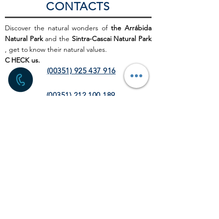
CONTACTS
Discover the natural wonders of
the Arrábida
Natural Park
and the
Sintra-Cascai Natural Park
, get to
know their natural values.
C
HECK us.
(00351) 925 437 916
(00351) 212 100 189
(chamada para a rede fixa
nacional)
info@discoverthenature.com
Code of Conduct in Nature
More information:
NATURAL
.PT
WEB SITE
HOME PAGE
ACTIVITIES