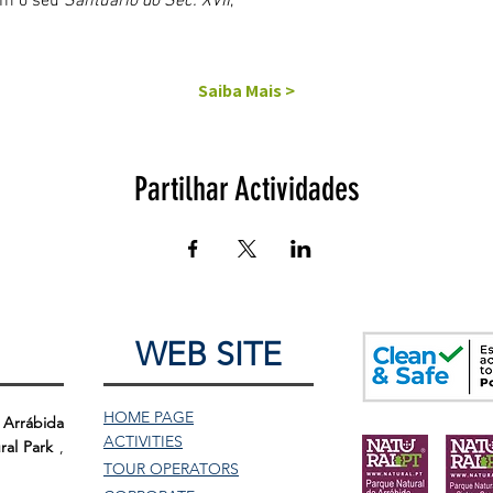
om o seu 
Santuário do Séc. XVII
,
Saiba Mais >
Partilhar Actividades
WEB SITE
HOME PAGE
 Arrábida
ACTIVITIES
ral Park
,
TOUR
OPERATORS