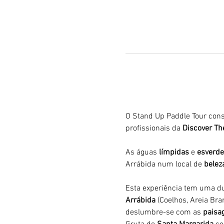
O Stand Up Paddle Tour cons
profissionais da 
Discover The
As águas 
límpidas
 e 
esverde
Arrábida num local de 
belez
Esta experiência tem uma du
Arrábida 
(Coelhos, Areia Bran
deslumbre-se com as 
paisag