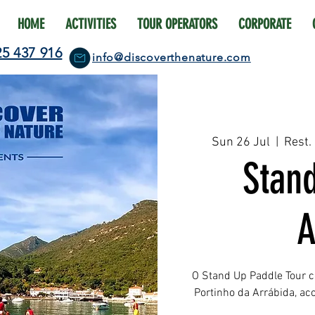
HOME
ACTIVITIES
TOUR OPERATORS
CORPORATE
25 437 916
info@discoverthenature.com
Sun 26 Jul
  |  
Rest.
Stan
A
O Stand Up Paddle Tour c
Portinho da Arrábida, a