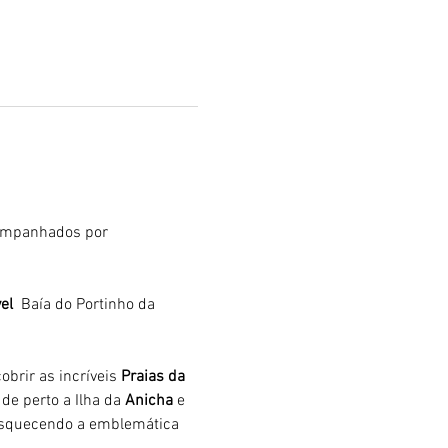
ompanhados por 
el 
 Baía do Portinho da 
brir as incríveis 
Praias da 
de perto a Ilha da 
Anicha 
e 
 esquecendo a emblemática 