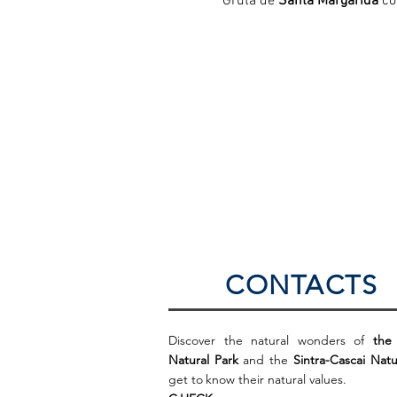
Gruta de 
Santa Margarida
 c
CONTACTS
Discover the natural wonders of
the
Natural Park
and the
Sintra-Cascai Natu
get to
know their natural values.