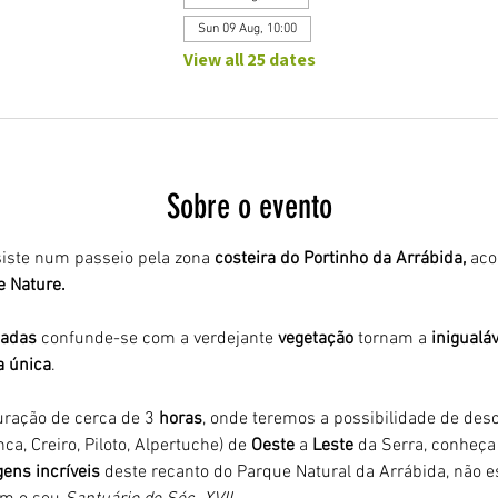
Sun 09 Aug, 10:00
View all 25 dates
Sobre o evento
iste num passeio pela zona 
costeira do Portinho da Arrábida,
 ac
 Nature. 
adas 
confunde-se com a verdejante 
vegetação 
tornam a 
inigualáv
a única
.
ração de cerca de 3
 horas
, onde teremos a possibilidade de desco
ca, Creiro, Piloto, Alpertuche) de 
Oeste 
a 
Leste 
da Serra, conheça 
ens incríveis
 deste recanto do Parque Natural da Arrábida, não