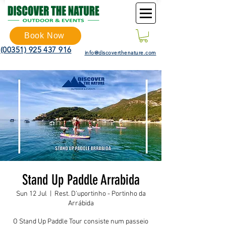
Book Now
(00351) 925 437 916
info@discoverthenature.com
Stand Up Paddle Arrabida
Sun 12 Jul
  |  
Rest. D'uportinho - Portinho da
Arrábida
O Stand Up Paddle Tour consiste num passeio