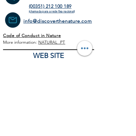
(00351) 212 100 189
(chamada para a rede fixa
nacional)
info@discoverthenature.com
Code of Conduct in Nature
More information:
NATURAL
.PT
WEB SITE
HOME PAGE
ACTIVITIES
TOUR
OPERATORS
CORPORATE
SCHEDULE
BLOG
GENERAL CONDITIONS
COMERCIAL POLITICS
COVID-19 PROTOCOL