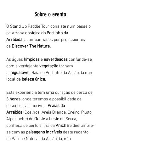
Sobre o evento
O Stand Up Paddle Tour consiste num passeio 
pela zona 
costeira do Portinho da 
Arrábida,
 acompanhados por profissionais 
da 
Discover The Nature. 
As águas 
límpidas
 e 
esverdeadas 
confunde-se 
com a verdejante 
vegetação 
tornam 
a 
inigualável 
 Baía do Portinho da Arrábida num 
local de 
beleza única
.
Esta experiência tem uma duração de cerca de 
3
 horas
, onde teremos a possibilidade de 
descobrir as incríveis 
Praias da 
Arrábida 
(Coelhos, Areia Branca, Creiro, Piloto, 
Alpertuche) de 
Oeste 
a 
Leste 
da Serra, 
conheça de perto a Ilha da 
Anicha 
e deslumbre-
se com as 
paisagens incríveis
 deste recanto 
do Parque Natural da Arrábida, não 