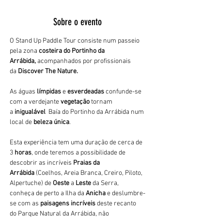
Sobre o evento
O Stand Up Paddle Tour consiste num passeio 
pela zona 
costeira do Portinho da 
Arrábida,
 acompanhados por profissionais 
da 
Discover The Nature. 
As águas 
límpidas
 e 
esverdeadas 
confunde-se 
com a verdejante 
vegetação 
tornam 
a 
inigualável 
 Baía do Portinho da Arrábida num 
local de 
beleza única
.
Esta experiência tem uma duração de cerca de 
3
 horas
, onde teremos a possibilidade de 
descobrir as incríveis 
Praias da 
Arrábida 
(Coelhos, Areia Branca, Creiro, Piloto, 
Alpertuche) de 
Oeste 
a 
Leste 
da Serra, 
conheça de perto a Ilha da 
Anicha 
e deslumbre-
se com as 
paisagens incríveis
 deste recanto 
do Parque Natural da Arrábida, não 