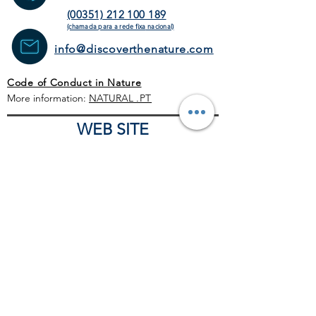
(00351) 212 100 189
(chamada para a rede fixa
nacional)
info@discoverthenature.com
Code of Conduct in Nature
More information:
NATURAL
.PT
WEB SITE
HOME PAGE
ACTIVITIES
TOUR
OPERATORS
CORPORATE
SCHEDULE
BLOG
GENERAL CONDITIONS
COMERCIAL POLITICS
COVID-19 PROTOCOL