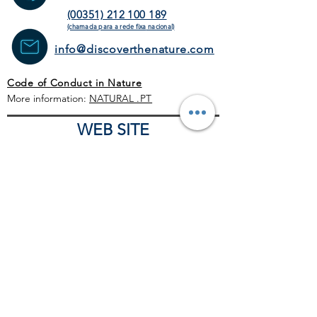
(00351) 212 100 189
(chamada para a rede fixa
nacional)
info@discoverthenature.com
Code of Conduct in Nature
More information:
NATURAL
.PT
WEB SITE
HOME PAGE
ACTIVITIES
TOUR
OPERATORS
CORPORATE
SCHEDULE
BLOG
GENERAL CONDITIONS
COMERCIAL POLITICS
COVID-19 PROTOCOL