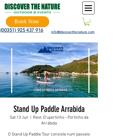
Book Now
(00351) 925 437 916
info@discoverthenature.com
Stand Up Paddle Arrabida
Sat 13 Jun
  |  
Rest. D'uportinho - Portinho da
Arrábida
O Stand Up Paddle Tour consiste num passeio