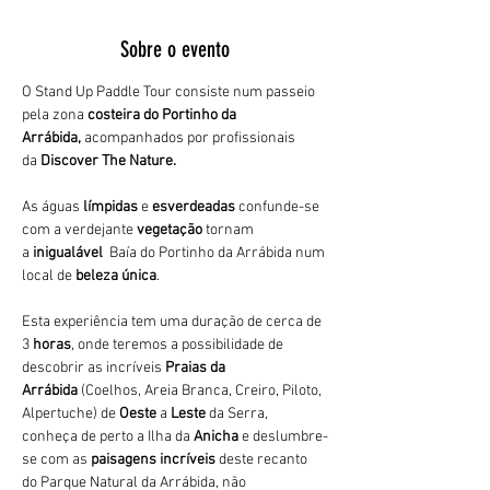
Sobre o evento
O Stand Up Paddle Tour consiste num passeio 
pela zona 
costeira do Portinho da 
Arrábida,
 acompanhados por profissionais 
da 
Discover The Nature. 
As águas 
límpidas
 e 
esverdeadas 
confunde-se 
com a verdejante 
vegetação 
tornam 
a 
inigualável 
 Baía do Portinho da Arrábida num 
local de 
beleza única
.
Esta experiência tem uma duração de cerca de 
3
 horas
, onde teremos a possibilidade de 
descobrir as incríveis 
Praias da 
Arrábida 
(Coelhos, Areia Branca, Creiro, Piloto, 
Alpertuche) de 
Oeste 
a 
Leste 
da Serra, 
conheça de perto a Ilha da 
Anicha 
e deslumbre-
se com as 
paisagens incríveis
 deste recanto 
do Parque Natural da Arrábida, não 