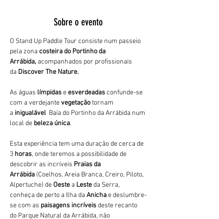
Sobre o evento
O Stand Up Paddle Tour consiste num passeio 
pela zona 
costeira do Portinho da 
Arrábida,
 acompanhados por profissionais 
da 
Discover The Nature. 
As águas 
límpidas
 e 
esverdeadas 
confunde-se 
com a verdejante 
vegetação 
tornam 
a 
inigualável 
 Baía do Portinho da Arrábida num 
local de 
beleza única
.
Esta experiência tem uma duração de cerca de 
3
 horas
, onde teremos a possibilidade de 
descobrir as incríveis 
Praias da 
Arrábida 
(Coelhos, Areia Branca, Creiro, Piloto, 
Alpertuche) de 
Oeste 
a 
Leste 
da Serra, 
conheça de perto a Ilha da 
Anicha 
e deslumbre-
se com as 
paisagens incríveis
 deste recanto 
do Parque Natural da Arrábida, não 