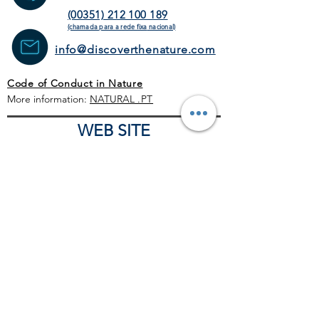
(00351) 212 100 189
(chamada para a rede fixa
nacional)
info@discoverthenature.com
Code of Conduct in Nature
More information:
NATURAL
.PT
WEB SITE
HOME PAGE
ACTIVITIES
TOUR
OPERATORS
CORPORATE
SCHEDULE
BLOG
GENERAL CONDITIONS
COMERCIAL POLITICS
COVID-19 PROTOCOL