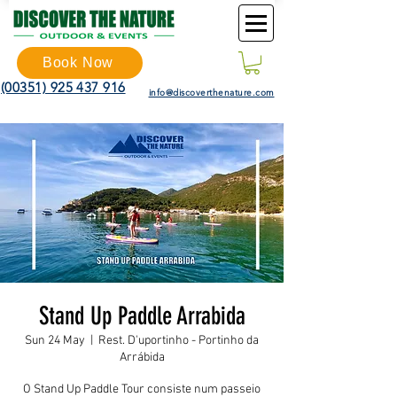
Book Now
(00351) 925 437 916
info@discoverthenature.com
Stand Up Paddle Arrabida
Sun 24 May
  |  
Rest. D'uportinho - Portinho da
Arrábida
O Stand Up Paddle Tour consiste num passeio