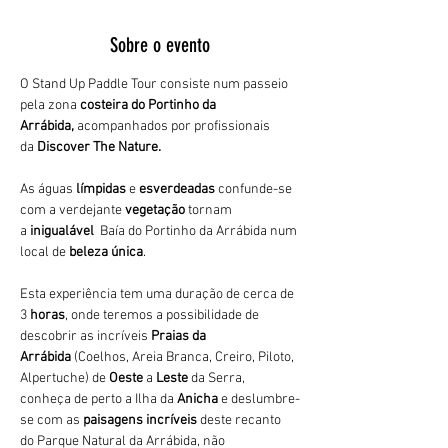
Sobre o evento
O Stand Up Paddle Tour consiste num passeio 
pela zona 
costeira do Portinho da 
Arrábida,
 acompanhados por profissionais 
da 
Discover The Nature. 
As águas 
límpidas
 e 
esverdeadas 
confunde-se 
com a verdejante 
vegetação 
tornam 
a 
inigualável 
 Baía do Portinho da Arrábida num 
local de 
beleza única
.
Esta experiência tem uma duração de cerca de 
3
 horas
, onde teremos a possibilidade de 
descobrir as incríveis 
Praias da 
Arrábida 
(Coelhos, Areia Branca, Creiro, Piloto, 
Alpertuche) de 
Oeste 
a 
Leste 
da Serra, 
conheça de perto a Ilha da 
Anicha 
e deslumbre-
se com as 
paisagens incríveis
 deste recanto 
do Parque Natural da Arrábida, não 