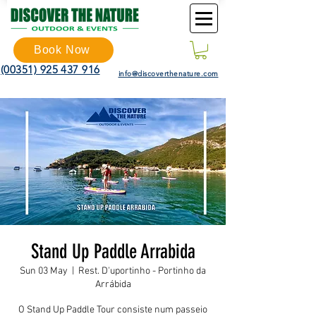
Book Now
(00351) 925 437 916
info@discoverthenature.com
Stand Up Paddle Arrabida
Sun 03 May
  |  
Rest. D'uportinho - Portinho da
Arrábida
O Stand Up Paddle Tour consiste num passeio