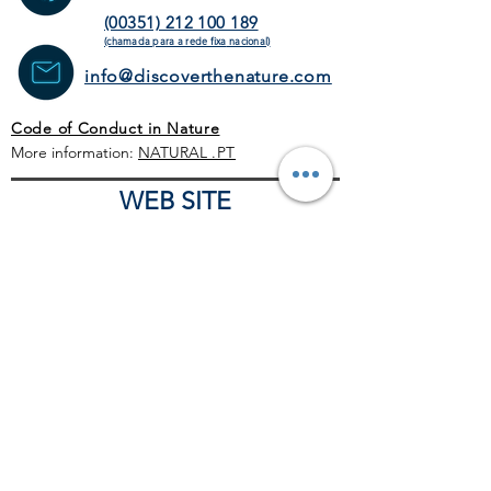
(00351) 212 100 189
(chamada para a rede fixa
nacional)
info@discoverthenature.com
Code of Conduct in Nature
More information:
NATURAL
.PT
WEB SITE
HOME PAGE
ACTIVITIES
TOUR
OPERATORS
CORPORATE
SCHEDULE
BLOG
GENERAL CONDITIONS
COMERCIAL POLITICS
COVID-19 PROTOCOL