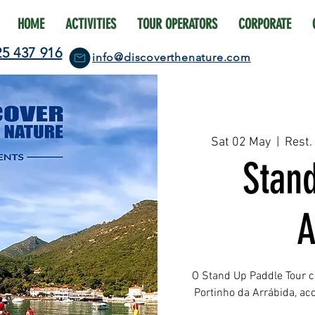
HOME
ACTIVITIES
TOUR OPERATORS
CORPORATE
25 437 916
info@discoverthenature.com
Sat 02 May
  |  
Rest.
Stan
A
O Stand Up Paddle Tour c
Portinho da Arrábida, a