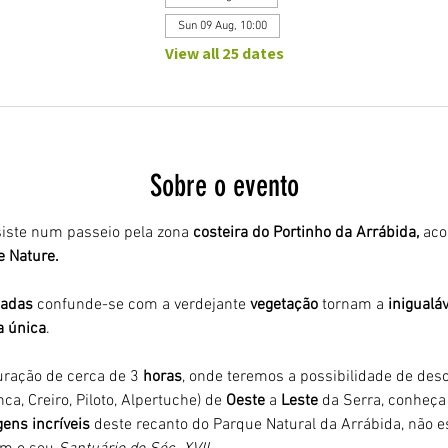
Sun 09 Aug, 10:00
View all 25 dates
Sobre o evento
iste num passeio pela zona 
costeira do Portinho da Arrábida,
 ac
 Nature. 
adas 
confunde-se com a verdejante 
vegetação 
tornam a 
inigualáv
a única
.
ração de cerca de 3
 horas
, onde teremos a possibilidade de desco
ca, Creiro, Piloto, Alpertuche) de 
Oeste 
a 
Leste 
da Serra, conheça 
ens incríveis
 deste recanto do Parque Natural da Arrábida, não