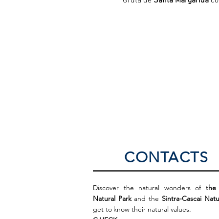
Gruta de 
Santa Margarida
 c
CONTACTS
Discover the natural wonders of
the
Natural Park
and the
Sintra-Cascai Natu
get to
know their natural values.