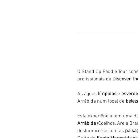
O Stand Up Paddle Tour cons
profissionais da 
Discover The
As águas 
límpidas
 e 
esverde
Arrábida num local de 
belez
Esta experiência tem uma du
Arrábida 
(Coelhos, Areia Bran
deslumbre-se com as 
paisag