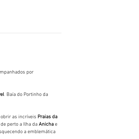
ompanhados por 
el 
 Baía do Portinho da 
brir as incríveis 
Praias da 
de perto a Ilha da 
Anicha 
e 
 esquecendo a emblemática 