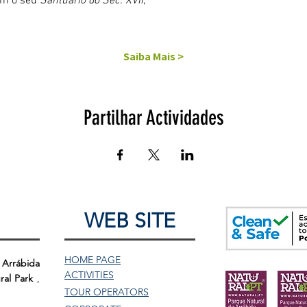
om o seu 
Santuário do Séc. XVII
,
Saiba Mais >
Partilhar Actividades
WEB SITE
HOME PAGE
 Arrábida
ACTIVITIES
ral Park
,
TOUR
OPERATORS