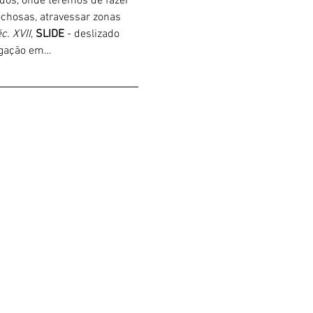
ados, onde teremos de fazer 
chosas, atravessar zonas 
c. XVII
, 
SLIDE 
- deslizado 
ligação em…