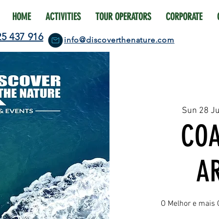
HOME
ACTIVITIES
TOUR OPERATORS
CORPORATE
25 437 916
info@discoverthenature.com
Sun 28 J
COA
A
O Melhor e mais 