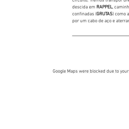
circuito,  iremos transpor d
descida em 
RAPPEL
, caminh
confinadas (
GRUTAS
) como 
por um cabo de aço e aterrar
Google Maps were blocked due to your 