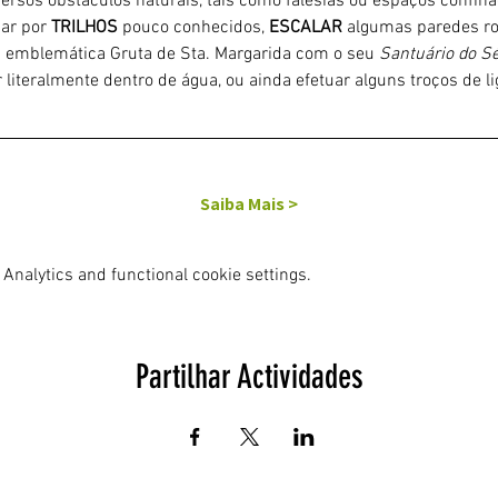
iversos obstáculos naturais, tais como falésias ou espaços confin
ar por 
TRILHOS 
pouco conhecidos, 
ESCALAR
 algumas paredes ro
a emblemática Gruta de Sta. Margarida com o seu 
Santuário do Sé
 literalmente dentro de água, ou ainda efetuar alguns troços de 
Saiba Mais >
Analytics and functional cookie settings.
Partilhar Actividades