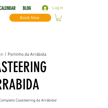
CALENDAR
BLOG
Log In
Book Now
un
  |  
Portinho da Arrábida
STEERING
RRABIDA
Completo Coasteering da Arrábida!