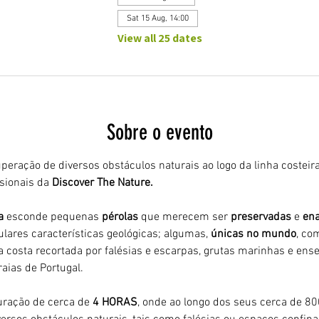
Sat 15 Aug, 14:00
View all 25 dates
Sobre o evento
peração de diversos obstáculos naturais ao logo da linha costeira
ionais da 
Discover The Nature.
a 
esconde pequenas 
pérolas 
que merecem ser 
preservadas 
e 
ena
ulares características geológicas; algumas, 
únicas no mundo
, co
 costa recortada por falésias e escarpas, grutas marinhas e ens
aias de Portugal.
ração de cerca de 
4 HORAS
, onde ao longo dos seus cerca de 8