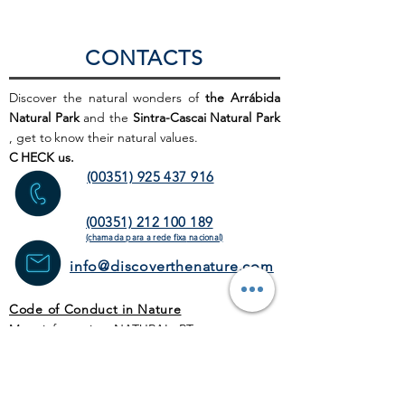
CONTACTS
Discover the natural wonders of
the Arrábida
Natural Park
and the
Sintra-Cascai Natural Park
, get to
know their natural values.
C
HECK us.
(00351) 925 437 916
(00351) 212 100 189
(chamada para a rede fixa
nacional)
info@discoverthenature.com
Code of Conduct in Nature
More information:
NATURAL
.PT
WEB SITE