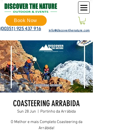
Book Now
(00351) 925 437 916
info@discoverthenature.com
COASTEERING ARRABIDA
Sun 28 Jun
  |  
Portinho da Arrábida
O Melhor e mais Completo Coasteering da
Arrábida!