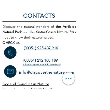
CONTACTS
Discover the natural wonders of
the Arrábida
Natural Park
and the
Sintra-Cascai Natural Park
, get to
know their natural values.
C
HECK us.
(00351) 925 437 916
(00351) 212 100 189
(chamada para a rede fixa
nacional)
info@discoverthenature.com
Code of Conduct in Nature
More information:
NATURAL
.PT
WEB SITE