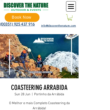
Book Now
(00351) 925 437 916
info@discoverthenature.com
COASTEERING ARRABIDA
Sun 28 Jun
  |  
Portinho da Arrábida
O Melhor e mais Completo Coasteering da
Arrábida!