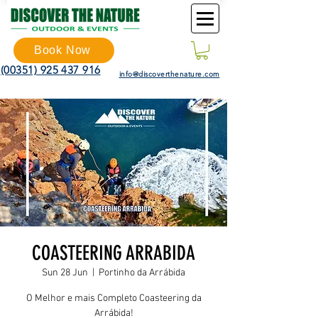
Book Now
(00351) 925 437 916
info@discoverthenature.com
COASTEERING ARRABIDA
Sun 28 Jun
  |  
Portinho da Arrábida
O Melhor e mais Completo Coasteering da
Arrábida!