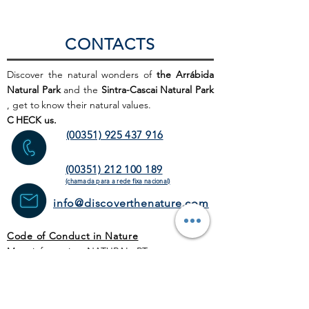
CONTACTS
Discover the natural wonders of
the Arrábida
Natural Park
and the
Sintra-Cascai Natural Park
, get to
know their natural values.
C
HECK us.
(00351) 925 437 916
(00351) 212 100 189
(chamada para a rede fixa
nacional)
info@discoverthenature.com
Code of Conduct in Nature
More information:
NATURAL
.PT
WEB SITE