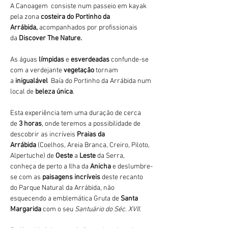
A Canoagem  consiste num passeio em kayak 
pela zona 
costeira do Portinho da 
Arrábida,
 acompanhados por profissionais 
da 
Discover The Nature.
As águas 
límpidas
 e 
esverdeadas 
confunde-se 
com a verdejante 
vegetação 
tornam 
a 
inigualável 
 Baía do Portinho da Arrábida num 
local de 
beleza única
.
Esta experiência tem uma duração de cerca 
de 
3 horas
, onde teremos a possibilidade de 
descobrir as incríveis 
Praias da 
Arrábida 
(Coelhos, Areia Branca, Creiro, Piloto, 
Alpertuche) de 
Oeste 
a 
Leste 
da Serra, 
conheça de perto a Ilha da 
Anicha 
e deslumbre-
se com as 
paisagens incríveis
 deste recanto 
do Parque Natural da Arrábida, não 
esquecendo a emblemática Gruta de 
Santa 
Margarida
 com o seu 
Santuário do Séc. XVII.