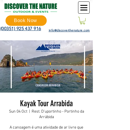
Book Now
(00351) 925 437 916
info@discoverthenature.com
Kayak Tour Arrabida
Sun 04 Oct
  |  
Rest. D'uportinho - Portinho da
Arrábida
A canoagem é uma atividade de ar livre que