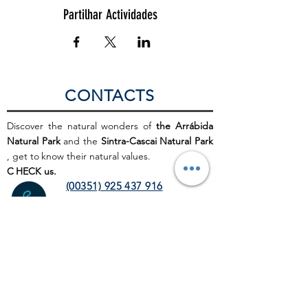
Partilhar Actividades
CONTACTS
Discover the natural wonders of
the Arrábida
Natural Park
and the
Sintra-Cascai Natural Park
, get to
know their natural values.
C
HECK us.
(00351) 925 437 916
(00351) 212 100 189
(chamada para a rede fixa
nacional)
info@discoverthenature.com
Code of Conduct in Nature
More information:
NATURAL
.PT