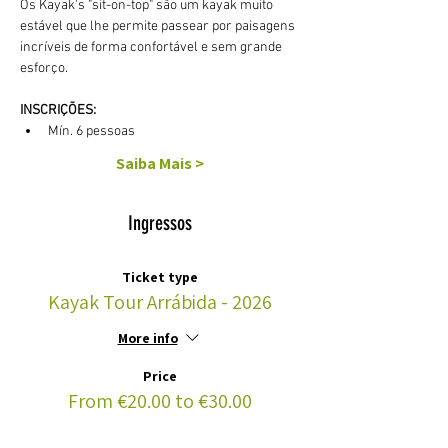
Os Kayak's "sit-on-top" são um kayak muito 
estável que lhe permite passear por paisagens 
incríveis de forma confortável e sem grande 
esforço. 
INSCRIÇÕES:
Mín. 6 pessoas
Saiba Mais >
Ingressos
Ticket type
Kayak Tour Arrábida - 2026
More info
Price
From €20.00 to €30.00