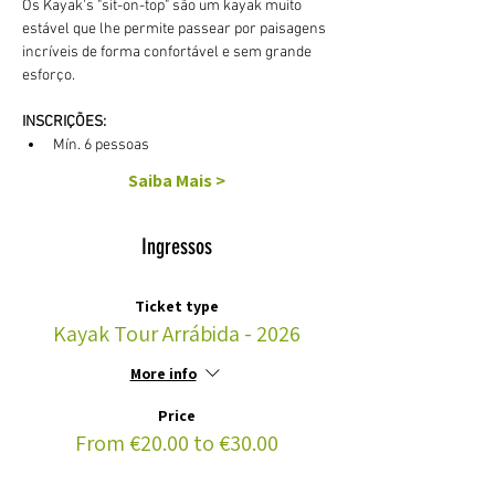
Os Kayak's "sit-on-top" são um kayak muito 
estável que lhe permite passear por paisagens 
incríveis de forma confortável e sem grande 
esforço. 
INSCRIÇÕES:
Mín. 6 pessoas
Saiba Mais >
Ingressos
Ticket type
Kayak Tour Arrábida - 2026
More info
Price
From €20.00 to €30.00