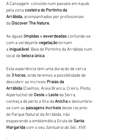
A Canoagem  consiste num passeio em kayak 
pela zona 
costeira do Portinho da 
Arrábida,
 acompanhados por profissionais 
da 
Discover The Nature.
As águas 
límpidas
 e 
esverdeadas 
confunde-se 
com a verdejante 
vegetação 
tornam 
a 
inigualável 
 Baía do Portinho da Arrábida num 
local de 
beleza única
.
Esta experiência tem uma duração de cerca 
de 
3 horas
, onde teremos a possibilidade de 
descobrir as incríveis 
Praias da 
Arrábida 
(Coelhos, Areia Branca, Creiro, Piloto, 
Alpertuche) de 
Oeste 
a 
Leste 
da Serra, 
conheça de perto a Ilha da 
Anicha 
e deslumbre-
se com as 
paisagens incríveis
 deste recanto 
do Parque Natural da Arrábida, não 
esquecendo a emblemática Gruta de 
Santa 
Margarida
 com o seu 
Santuário do Séc. XVII.