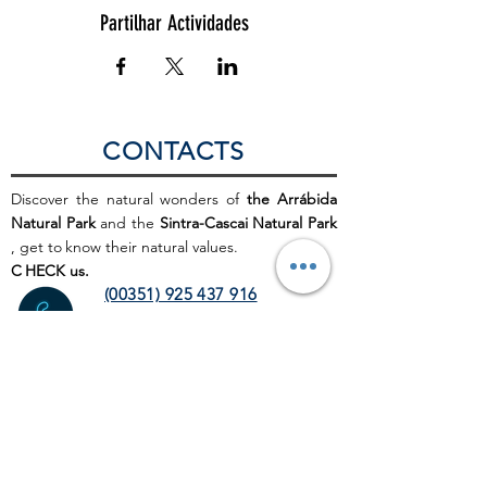
Partilhar Actividades
CONTACTS
Discover the natural wonders of
the Arrábida
Natural Park
and the
Sintra-Cascai Natural Park
, get to
know their natural values.
C
HECK us.
(00351) 925 437 916
(00351) 212 100 189
(chamada para a rede fixa
nacional)
info@discoverthenature.com
Code of Conduct in Nature
More information:
NATURAL
.PT