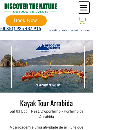
Book Now
(00351) 925 437 916
info@discoverthenature.com
Kayak Tour Arrabida
Sat 03 Oct
  |  
Rest. D'uportinho - Portinho da
Arrábida
A canoagem é uma atividade de ar livre que