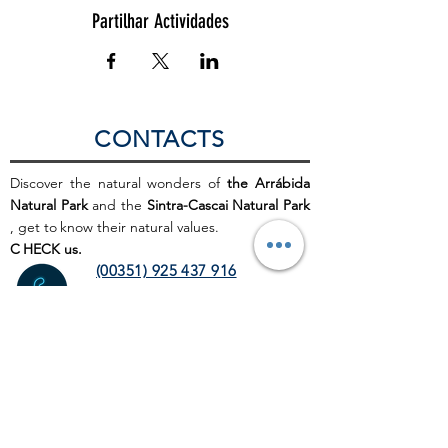
Partilhar Actividades
CONTACTS
Discover the natural wonders of
the Arrábida
Natural Park
and the
Sintra-Cascai Natural Park
, get to
know their natural values.
C
HECK us.
(00351) 925 437 916
(00351) 212 100 189
(chamada para a rede fixa
nacional)
info@discoverthenature.com
Code of Conduct in Nature
More information:
NATURAL
.PT