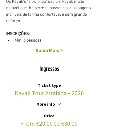
Os Kayak's "sit-on-top" são um kayak muito 
estável que lhe permite passear por paisagens 
incríveis de forma confortável e sem grande 
esforço. 
INSCRIÇÕES:
Mín. 6 pessoas
Saiba Mais >
Ingressos
Ticket type
Kayak Tour Arrábida - 2026
More info
Price
From €20.00 to €30.00