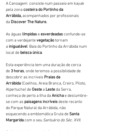
A Canoagem  consiste num passeio em kayak 
pela zona 
costeira do Portinho da 
Arrábida,
 acompanhados por profissionais 
da 
Discover The Nature.
As águas 
límpidas
 e 
esverdeadas 
confunde-se 
com a verdejante 
vegetação 
tornam 
a 
inigualável 
 Baía do Portinho da Arrábida num 
local de 
beleza única
.
Esta experiência tem uma duração de cerca 
de 
3 horas
, onde teremos a possibilidade de 
descobrir as incríveis 
Praias da 
Arrábida 
(Coelhos, Areia Branca, Creiro, Piloto, 
Alpertuche) de 
Oeste 
a 
Leste 
da Serra, 
conheça de perto a Ilha da 
Anicha 
e deslumbre-
se com as 
paisagens incríveis
 deste recanto 
do Parque Natural da Arrábida, não 
esquecendo a emblemática Gruta de 
Santa 
Margarida
 com o seu 
Santuário do Séc. XVII.