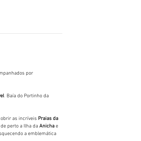
mpanhados por 
el 
 Baía do Portinho da 
brir as incríveis 
Praias da 
de perto a Ilha da 
Anicha 
e 
 esquecendo a emblemática 