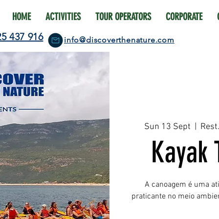
HOME
ACTIVITIES
TOUR OPERATORS
CORPORATE
25 437 916
info@discoverthenature.com
Sun 13 Sept
  |  
Rest
Kayak 
A canoagem é uma ativ
praticante no meio ambie