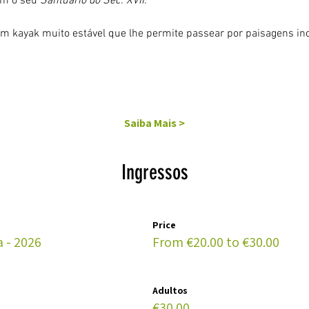
om o seu 
Santuário do Séc. XVII.
um kayak muito estável que lhe permite passear por paisagens inc
Saiba Mais >
Ingressos
Price
 - 2026
From €20.00 to €30.00
Adultos
€30.00