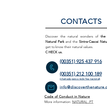
CONTACTS
Discover the natural wonders of
the
Natural Park
and the
Sintra-Cascai Natu
get to
know their natural values.
C
HECK us.
(00351) 925 437 916
(00351) 212 100 189
(chamada para a rede fixa
nacional)
info@discoverthenature
Code of Conduct in Nature
More information:
NATURAL
.PT