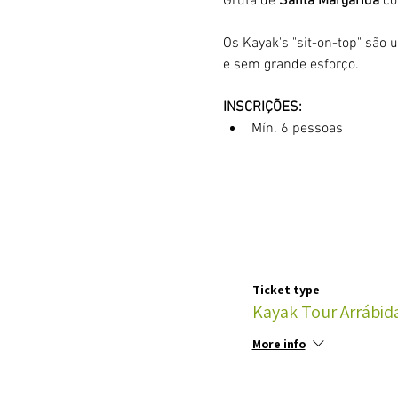
Gruta de 
Santa Margarida
 c
Os Kayak's "sit-on-top" são 
e sem grande esforço. 
INSCRIÇÕES:
Mín. 6 pessoas
Ticket type
Kayak Tour Arrábida
More info