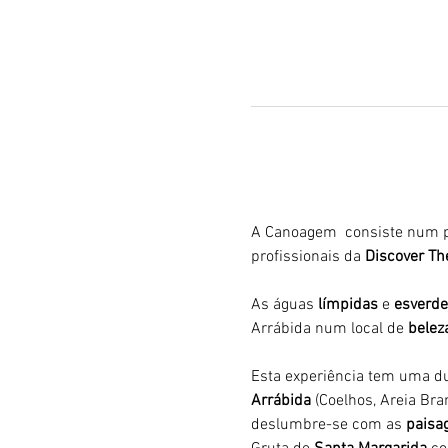
A Canoagem  consiste num p
profissionais da 
Discover Th
As águas 
límpidas
 e 
esverde
Arrábida num local de 
belez
Esta experiência tem uma du
Arrábida 
(Coelhos, Areia Bran
deslumbre-se com as 
paisag