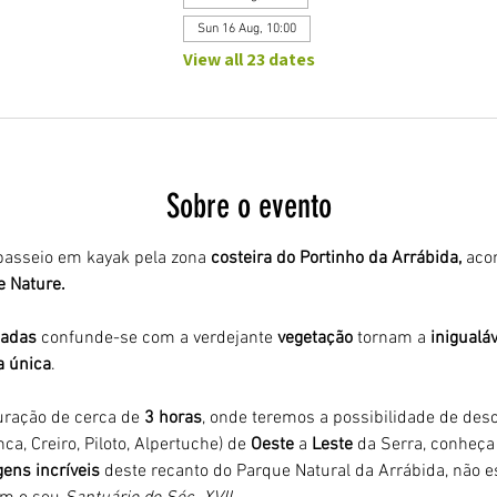
Sun 16 Aug, 10:00
View all 23 dates
Sobre o evento
asseio em kayak pela zona 
costeira do Portinho da Arrábida,
 aco
e Nature.
adas 
confunde-se com a verdejante 
vegetação 
tornam a 
inigualáv
a única
.
ração de cerca de 
3 horas
, onde teremos a possibilidade de desco
ca, Creiro, Piloto, Alpertuche) de 
Oeste 
a 
Leste 
da Serra, conheça 
ens incríveis
 deste recanto do Parque Natural da Arrábida, não