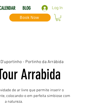
CALENDAR
BLOG
Log In
Book Now
 D'uportinho - Portinho da Arrábida
Tour Arrabida
idade de ar livre que permite inserir o
nte, colocando-o em perfeita simbiose com
a natureza.