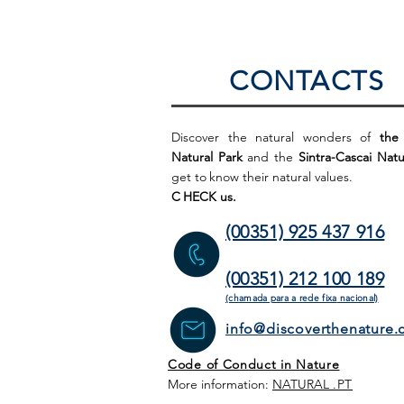
CONTACTS
Discover the natural wonders of
the
Natural Park
and the
Sintra-Cascai Natu
get to
know their natural values.
C
HECK us.
(00351) 925 437 916
(00351) 212 100 189
(chamada para a rede fixa
nacional)
info@discoverthenature
Code of Conduct in Nature
More information:
NATURAL
.PT