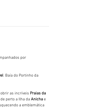
mpanhados por 
el 
 Baía do Portinho da 
brir as incríveis 
Praias da 
de perto a Ilha da 
Anicha 
e 
 esquecendo a emblemática 