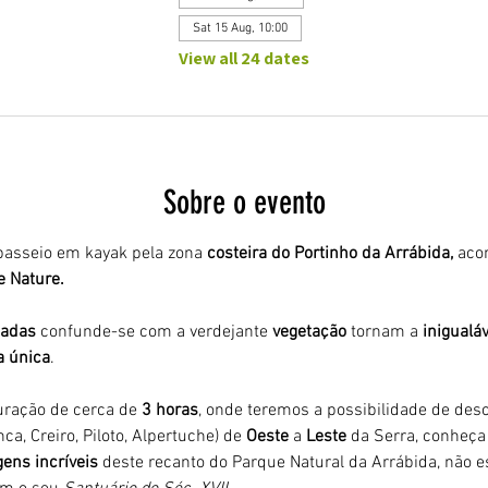
Sat 15 Aug, 10:00
View all 24 dates
Sobre o evento
asseio em kayak pela zona 
costeira do Portinho da Arrábida,
 aco
e Nature.
adas 
confunde-se com a verdejante 
vegetação 
tornam a 
inigualáv
a única
.
ração de cerca de 
3 horas
, onde teremos a possibilidade de desco
ca, Creiro, Piloto, Alpertuche) de 
Oeste 
a 
Leste 
da Serra, conheça 
ens incríveis
 deste recanto do Parque Natural da Arrábida, não