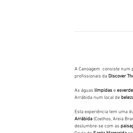
A Canoagem  consiste num p
profissionais da 
Discover Th
As águas 
límpidas
 e 
esverde
Arrábida num local de 
belez
Esta experiência tem uma du
Arrábida 
(Coelhos, Areia Bran
deslumbre-se com as 
paisag