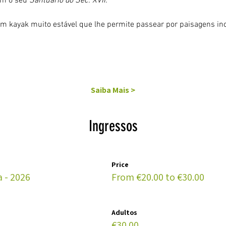
om o seu 
Santuário do Séc. XVII.
um kayak muito estável que lhe permite passear por paisagens inc
Saiba Mais >
Ingressos
Price
 - 2026
From €20.00 to €30.00
Adultos
€30.00