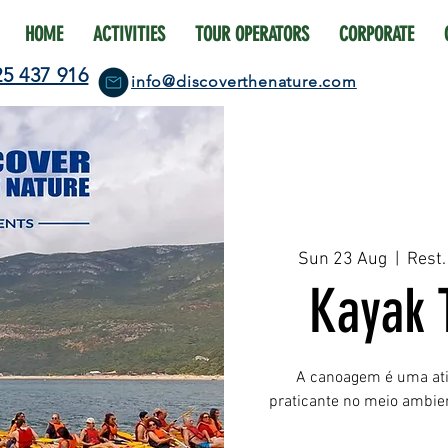
HOME
ACTIVITIES
TOUR OPERATORS
CORPORATE
25 437 916
info@discoverthenature.com
Sun 23 Aug
  |  
Rest.
Kayak 
A canoagem é uma ativ
praticante no meio ambie