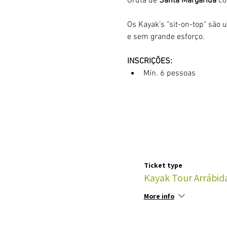
Gruta de 
Santa Margarida
 c
Os Kayak's "sit-on-top" são 
e sem grande esforço. 
INSCRIÇÕES:
Mín. 6 pessoas
Ticket type
Kayak Tour Arrábida
More info