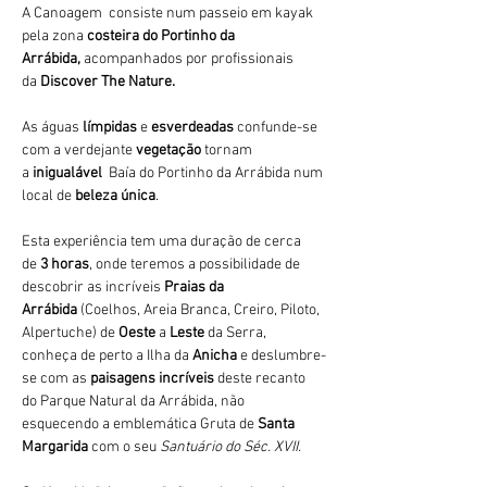
A Canoagem  consiste num passeio em kayak 
pela zona 
costeira do Portinho da 
Arrábida,
 acompanhados por profissionais 
da 
Discover The Nature.
As águas 
límpidas
 e 
esverdeadas 
confunde-se 
com a verdejante 
vegetação 
tornam 
a 
inigualável 
 Baía do Portinho da Arrábida num 
local de 
beleza única
.
Esta experiência tem uma duração de cerca 
de 
3 horas
, onde teremos a possibilidade de 
descobrir as incríveis 
Praias da 
Arrábida 
(Coelhos, Areia Branca, Creiro, Piloto, 
Alpertuche) de 
Oeste 
a 
Leste 
da Serra, 
conheça de perto a Ilha da 
Anicha 
e deslumbre-
se com as 
paisagens incríveis
 deste recanto 
do Parque Natural da Arrábida, não 
esquecendo a emblemática Gruta de 
Santa 
Margarida
 com o seu 
Santuário do Séc. XVII.