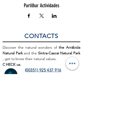
Partilhar Actividades
CONTACTS
Discover the natural wonders of
the Arrábida
Natural Park
and the
Sintra-Cascai Natural Park
, get to
know their natural values.
C
HECK us.
(00351) 925 437 916
(00351) 212 100 189
(chamada para a rede fixa
nacional)
info@discoverthenature.com
Code of Conduct in Nature
More information:
NATURAL
.PT