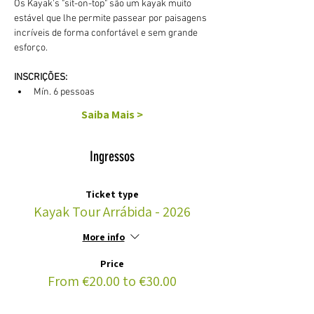
Os Kayak's "sit-on-top" são um kayak muito 
estável que lhe permite passear por paisagens 
incríveis de forma confortável e sem grande 
esforço. 
INSCRIÇÕES:
Mín. 6 pessoas
Saiba Mais >
Ingressos
Ticket type
Kayak Tour Arrábida - 2026
More info
Price
From €20.00 to €30.00