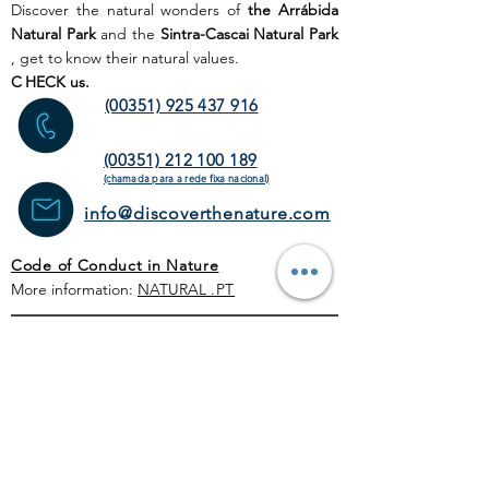
Discover the natural wonders of
the Arrábida
Natural Park
and the
Sintra-Cascai Natural Park
, get to
know their natural values.
C
HECK us.
(00351) 925 437 916
(00351) 212 100 189
(chamada para a rede fixa
nacional)
info@discoverthenature.com
Code of Conduct in Nature
More information:
NATURAL
.PT
WEB SITE
HOME PAGE
ACTIVITIES
TOUR
OPERATORS
CORPORATE
SCHEDULE