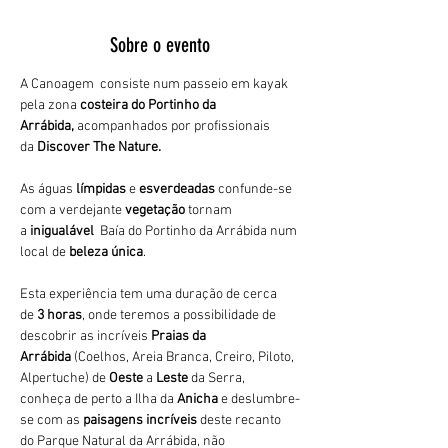
Sobre o evento
A Canoagem  consiste num passeio em kayak 
pela zona 
costeira do Portinho da 
Arrábida,
 acompanhados por profissionais 
da 
Discover The Nature.
As águas 
límpidas
 e 
esverdeadas 
confunde-se 
com a verdejante 
vegetação 
tornam 
a 
inigualável 
 Baía do Portinho da Arrábida num 
local de 
beleza única
.
Esta experiência tem uma duração de cerca 
de 
3 horas
, onde teremos a possibilidade de 
descobrir as incríveis 
Praias da 
Arrábida 
(Coelhos, Areia Branca, Creiro, Piloto, 
Alpertuche) de 
Oeste 
a 
Leste 
da Serra, 
conheça de perto a Ilha da 
Anicha 
e deslumbre-
se com as 
paisagens incríveis
 deste recanto 
do Parque Natural da Arrábida, não 