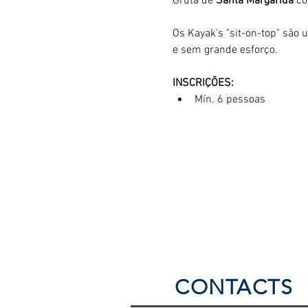
Gruta de 
Santa Margarida
 c
Os Kayak's "sit-on-top" são 
e sem grande esforço. 
INSCRIÇÕES:
Mín. 6 pessoas
CONTACTS