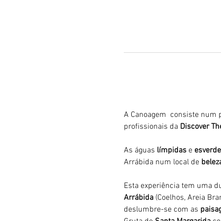
A Canoagem  consiste num p
profissionais da 
Discover Th
As águas 
límpidas
 e 
esverde
Arrábida num local de 
belez
Esta experiência tem uma du
Arrábida 
(Coelhos, Areia Bran
deslumbre-se com as 
paisag