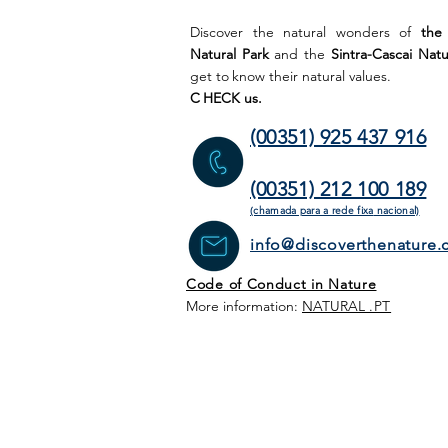
Discover the natural wonders of
the
Natural Park
and the
Sintra-Cascai Natu
get to
know their natural values.
C
HECK us.
(00351) 925 437 916
(00351) 212 100 189
(chamada para a rede fixa
nacional)
info@discoverthenature
Code of Conduct in Nature
More information:
NATURAL
.PT