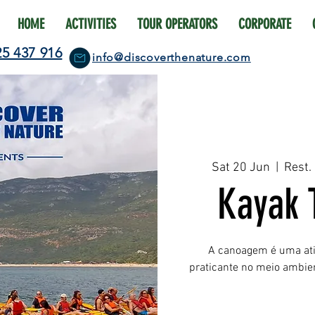
HOME
ACTIVITIES
TOUR OPERATORS
CORPORATE
25 437 916
info@discoverthenature.com
Sat 20 Jun
  |  
Rest.
Kayak 
A canoagem é uma ativ
praticante no meio ambie