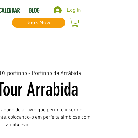
CALENDAR
BLOG
Log In
Book Now
 D'uportinho - Portinho da Arrábida
Tour Arrabida
idade de ar livre que permite inserir o
nte, colocando-o em perfeita simbiose com
a natureza.