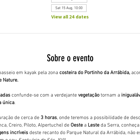
Sat 15 Aug, 10:00
View all 24 dates
Sobre o evento
asseio em kayak pela zona 
costeira do Portinho da Arrábida,
 aco
e Nature.
adas 
confunde-se com a verdejante 
vegetação 
tornam a 
inigualáv
a única
.
ração de cerca de 
3 horas
, onde teremos a possibilidade de desco
ca, Creiro, Piloto, Alpertuche) de 
Oeste 
a 
Leste 
da Serra, conheça 
ens incríveis
 deste recanto do Parque Natural da Arrábida, não