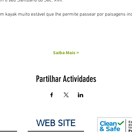
om o seu 
Santuário do Séc. XVII.
um kayak muito estável que lhe permite passear por paisagens inc
Saiba Mais >
Partilhar Actividades
WEB SITE