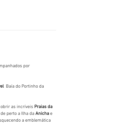
mpanhados por 
el 
 Baía do Portinho da 
brir as incríveis 
Praias da 
de perto a Ilha da 
Anicha 
e 
 esquecendo a emblemática 