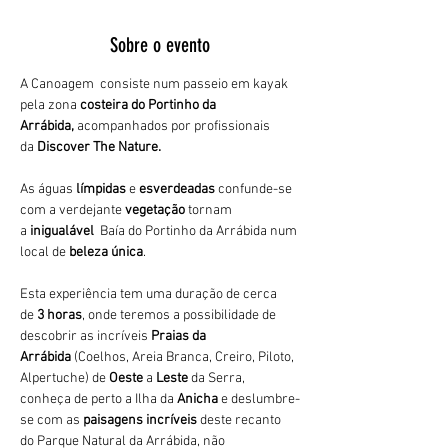
Sobre o evento
A Canoagem  consiste num passeio em kayak 
pela zona 
costeira do Portinho da 
Arrábida,
 acompanhados por profissionais 
da 
Discover The Nature.
As águas 
límpidas
 e 
esverdeadas 
confunde-se 
com a verdejante 
vegetação 
tornam 
a 
inigualável 
 Baía do Portinho da Arrábida num 
local de 
beleza única
.
Esta experiência tem uma duração de cerca 
de 
3 horas
, onde teremos a possibilidade de 
descobrir as incríveis 
Praias da 
Arrábida 
(Coelhos, Areia Branca, Creiro, Piloto, 
Alpertuche) de 
Oeste 
a 
Leste 
da Serra, 
conheça de perto a Ilha da 
Anicha 
e deslumbre-
se com as 
paisagens incríveis
 deste recanto 
do Parque Natural da Arrábida, não 