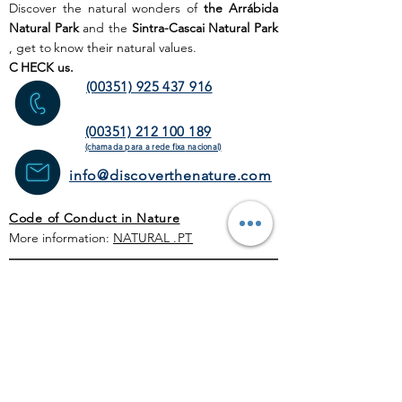
Discover the natural wonders of
the Arrábida
Natural Park
and the
Sintra-Cascai Natural Park
, get to
know their natural values.
C
HECK us.
(00351) 925 437 916
(00351) 212 100 189
(chamada para a rede fixa
nacional)
info@discoverthenature.com
Code of Conduct in Nature
More information:
NATURAL
.PT
WEB SITE
HOME PAGE
ACTIVITIES
TOUR
OPERATORS
CORPORATE
SCHEDULE