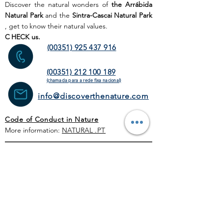
Discover the natural wonders of
the Arrábida
Natural Park
and the
Sintra-Cascai Natural Park
, get to
know their natural values.
C
HECK us.
(00351) 925 437 916
(00351) 212 100 189
(chamada para a rede fixa
nacional)
info@discoverthenature.com
Code of Conduct in Nature
More information:
NATURAL
.PT
WEB SITE
HOME PAGE
ACTIVITIES
TOUR
OPERATORS
CORPORATE
SCHEDULE