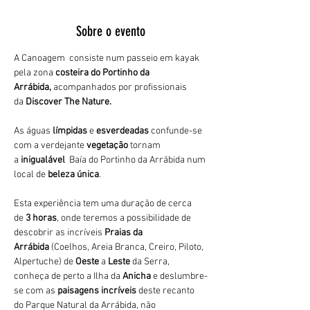
Sobre o evento
A Canoagem  consiste num passeio em kayak 
pela zona 
costeira do Portinho da 
Arrábida,
 acompanhados por profissionais 
da 
Discover The Nature.
As águas 
límpidas
 e 
esverdeadas 
confunde-se 
com a verdejante 
vegetação 
tornam 
a 
inigualável 
 Baía do Portinho da Arrábida num 
local de 
beleza única
.
Esta experiência tem uma duração de cerca 
de 
3 horas
, onde teremos a possibilidade de 
descobrir as incríveis 
Praias da 
Arrábida 
(Coelhos, Areia Branca, Creiro, Piloto, 
Alpertuche) de 
Oeste 
a 
Leste 
da Serra, 
conheça de perto a Ilha da 
Anicha 
e deslumbre-
se com as 
paisagens incríveis
 deste recanto 
do Parque Natural da Arrábida, não 