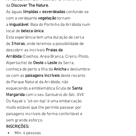
da 
Discover The Nature.
As águas 
límpidas
 e 
esverdeadas 
confunde-se 
com a verdejante 
vegetação 
tornam 
a 
inigualável 
 Baía do Portinho da Arrábida num 
local de 
beleza única
.
Esta experiência tem uma duração de cerca 
de 
3 horas
, onde teremos a possibilidade de 
descobrir as incríveis 
Praias da 
Arrábida 
(Coelhos, Areia Branca, Creiro, Piloto, 
Alpertuche) de 
Oeste 
a 
Leste 
da Serra, 
conheça de perto a Ilha da 
Anicha 
e deslumbre-
se com as 
paisagens incríveis
 deste recanto 
do Parque Natural da Arrábida, não 
esquecendo a emblemática Gruta de 
Santa 
Margarida
 com o seu 
Santuário do Séc. XVII.
Os Kayak's "sit-on-top" é uma embarcação 
muito estável que lhe permite passear por 
paisagens incríveis de forma confortável e 
sem grande esforço. 
INSCRIÇÕES:
Mín. 4 pessoas