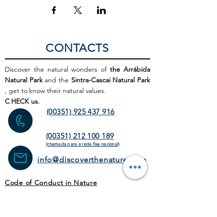
CONTACTS
Discover the natural wonders of
the Arrábida
Natural Park
and the
Sintra-Cascai Natural Park
, get to
know their natural values.
C
HECK us.
(00351) 925 437 916
(00351) 212 100 189
(chamada para a rede fixa
nacional)
info@discoverthenature.com
Code of Conduct in Nature
More information:
NATURAL
.PT
WEB SITE