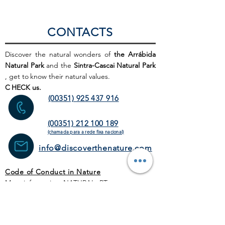
CONTACTS
Discover the natural wonders of
the Arrábida
Natural Park
and the
Sintra-Cascai Natural Park
, get to
know their natural values.
C
HECK us.
(00351) 925 437 916
(00351) 212 100 189
(chamada para a rede fixa
nacional)
info@discoverthenature.com
Code of Conduct in Nature
More information:
NATURAL
.PT
WEB SITE