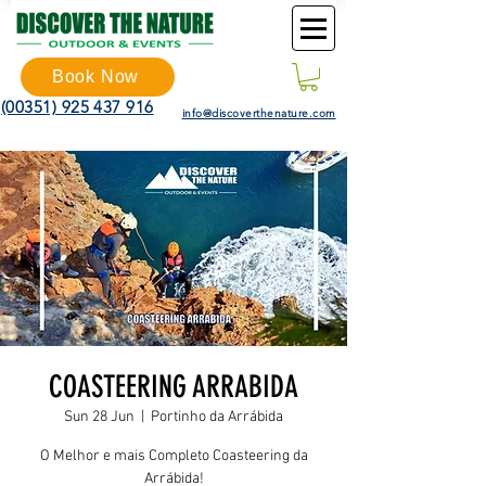
Book Now
(00351) 925 437 916
info@discoverthenature.com
COASTEERING ARRABIDA
Sun 28 Jun
  |  
Portinho da Arrábida
O Melhor e mais Completo Coasteering da
Arrábida!