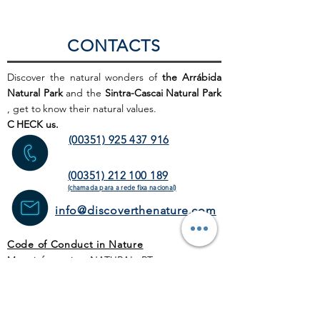
CONTACTS
Discover the natural wonders of
the Arrábida
Natural Park
and the
Sintra-Cascai Natural Park
, get to
know their natural values.
C
HECK us.
(00351) 925 437 916
(00351) 212 100 189
(chamada para a rede fixa
nacional)
info@discoverthenature.com
Code of Conduct in Nature
More information:
NATURAL
.PT
WEB SITE