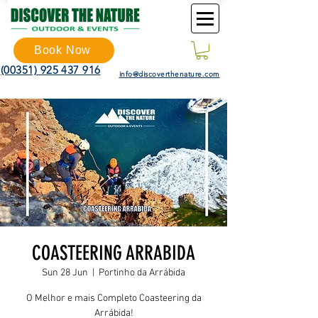
Book Now
(00351) 925 437 916
info@discoverthenature.com
COASTEERING ARRABIDA
Sun 28 Jun
  |  
Portinho da Arrábida
O Melhor e mais Completo Coasteering da
Arrábida!