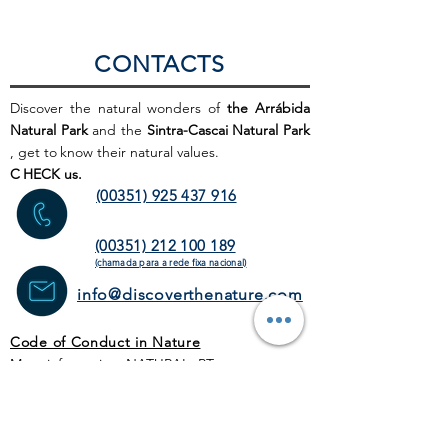
CONTACTS
Discover the natural wonders of
the Arrábida
Natural Park
and the
Sintra-Cascai Natural Park
, get to
know their natural values.
C
HECK us.
(00351) 925 437 916
(00351) 212 100 189
(chamada para a rede fixa
nacional)
info@discoverthenature.com
Code of Conduct in Nature
More information:
NATURAL
.PT
WEB SITE