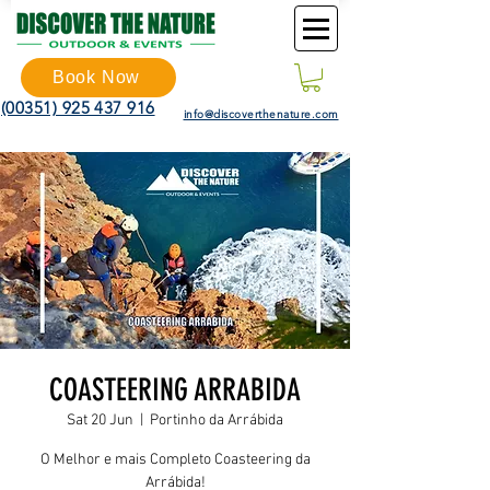
Book Now
(00351) 925 437 916
info@discoverthenature.com
COASTEERING ARRABIDA
Sat 20 Jun
  |  
Portinho da Arrábida
O Melhor e mais Completo Coasteering da
Arrábida!