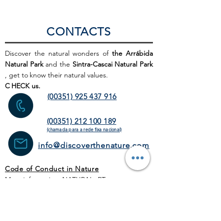
CONTACTS
Discover the natural wonders of
the Arrábida
Natural Park
and the
Sintra-Cascai Natural Park
, get to
know their natural values.
C
HECK us.
(00351) 925 437 916
(00351) 212 100 189
(chamada para a rede fixa
nacional)
info@discoverthenature.com
Code of Conduct in Nature
More information:
NATURAL
.PT
WEB SITE