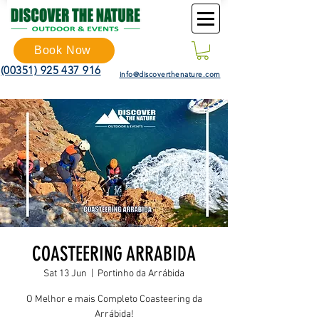
Book Now
(00351) 925 437 916
info@discoverthenature.com
COASTEERING ARRABIDA
Sat 13 Jun
  |  
Portinho da Arrábida
O Melhor e mais Completo Coasteering da
Arrábida!