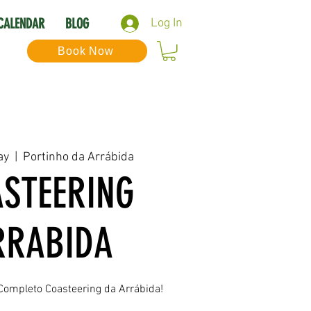
CALENDAR
BLOG
Log In
Book Now
ay
  |  
Portinho da Arrábida
STEERING
RRABIDA
Completo Coasteering da Arrábida!