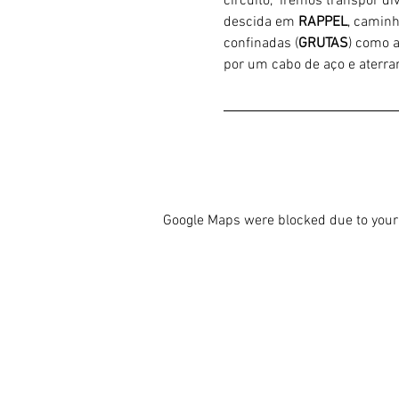
circuito,  iremos transpor d
descida em 
RAPPEL
, caminh
confinadas (
GRUTAS
) como 
por um cabo de aço e aterrar
Google Maps were blocked due to your 