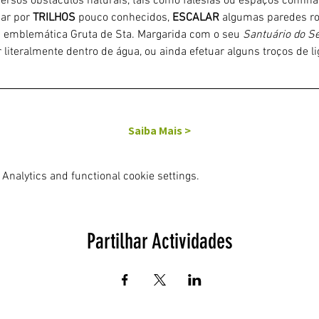
iversos obstáculos naturais, tais como falésias ou espaços confin
ar por 
TRILHOS 
pouco conhecidos, 
ESCALAR
 algumas paredes ro
a emblemática Gruta de Sta. Margarida com o seu 
Santuário do Sé
 literalmente dentro de água, ou ainda efetuar alguns troços de 
Saiba Mais >
Analytics and functional cookie settings.
Partilhar Actividades