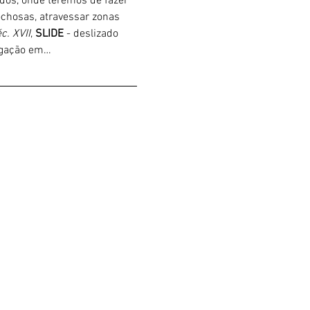
ados, onde teremos de fazer 
chosas, atravessar zonas 
c. XVII
, 
SLIDE 
- deslizado 
ligação em…