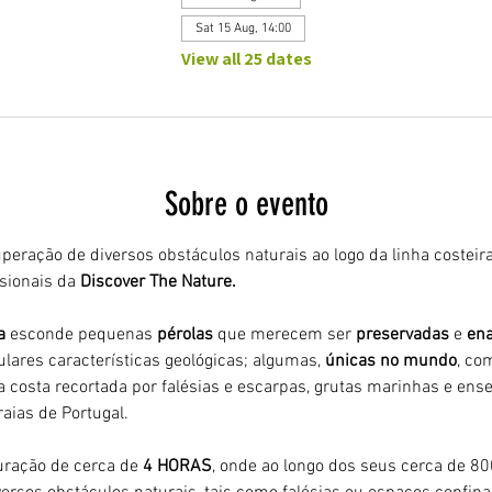
Sat 15 Aug, 14:00
View all 25 dates
Sobre o evento
peração de diversos obstáculos naturais ao logo da linha costeira
ionais da 
Discover The Nature.
a 
esconde pequenas 
pérolas 
que merecem ser 
preservadas 
e 
ena
ulares características geológicas; algumas, 
únicas no mundo
, co
 costa recortada por falésias e escarpas, grutas marinhas e ens
aias de Portugal.
ração de cerca de 
4 HORAS
, onde ao longo dos seus cerca de 8