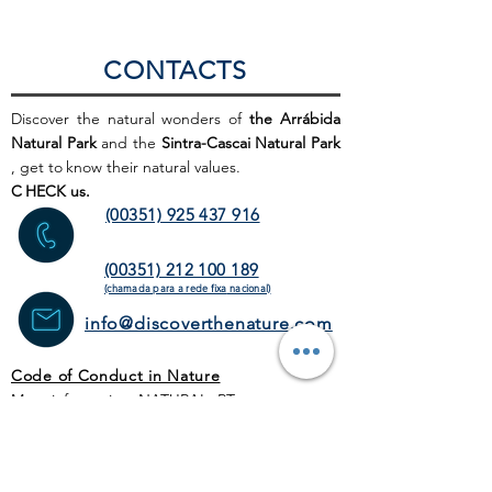
CONTACTS
Discover the natural wonders of
the Arrábida
Natural Park
and the
Sintra-Cascai Natural Park
, get to
know their natural values.
C
HECK us.
(00351) 925 437 916
(00351) 212 100 189
(chamada para a rede fixa
nacional)
info@discoverthenature.com
Code of Conduct in Nature
More information:
NATURAL
.PT
WEB SITE