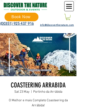
Book Now
(00351) 925 437 916
info@discoverthenature.com
COASTEERING ARRABIDA
Sat 23 May
  |  
Portinho da Arrábida
O Melhor e mais Completo Coasteering da
Arrábida!