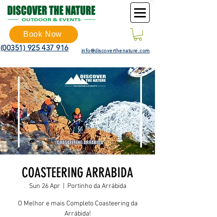
Book Now
(00351) 925 437 916
info@discoverthenature.com
COASTEERING ARRABIDA
Sun 26 Apr
  |  
Portinho da Arrábida
O Melhor e mais Completo Coasteering da
Arrábida!