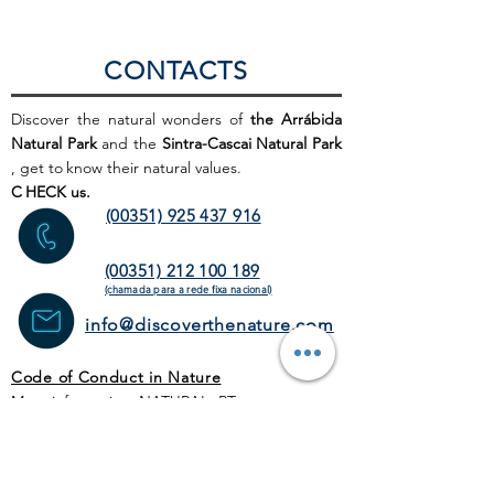
CONTACTS
Discover the natural wonders of
the Arrábida
Natural Park
and the
Sintra-Cascai Natural Park
, get to
know their natural values.
C
HECK us.
(00351) 925 437 916
(00351) 212 100 189
(chamada para a rede fixa
nacional)
info@discoverthenature.com
Code of Conduct in Nature
More information:
NATURAL
.PT
WEB SITE