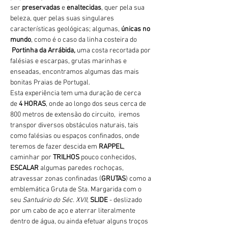
ser 
preservadas 
e 
enaltecidas
, quer pela sua 
beleza, quer pelas suas singulares 
características geológicas; algumas, 
únicas no 
mundo
, como é o caso da linha costeira do 
Portinha da Arrábida, 
uma costa recortada por 
falésias e escarpas, grutas marinhas e 
enseadas, encontramos algumas das mais 
bonitas Praias de Portugal.
Esta experiência tem uma duração de cerca 
de 
4 HORAS
, onde ao longo dos seus cerca de 
800 metros de extensão do circuito,  iremos 
transpor diversos obstáculos naturais, tais 
como falésias ou espaços confinados, onde 
teremos de fazer descida em 
RAPPEL
, 
caminhar por 
TRILHOS 
pouco conhecidos, 
ESCALAR
 algumas paredes rochoças, 
atravessar zonas confinadas (
GRUTAS
) como a 
emblemática Gruta de Sta. Margarida com o 
seu 
Santuário do Séc. XVII
, 
SLIDE 
- deslizado 
por um cabo de aço e aterrar literalmente 
dentro de água, ou ainda efetuar alguns troços 