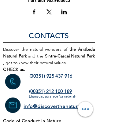
CONTACTS
Discover the natural wonders of
the Arrábida
Natural Park
and the
Sintra-Cascai Natural Park
, get to
know their natural values.
C
HECK us.
(00351) 925 437 916
(00351) 212 100 189
(chamada para a rede fixa
nacional)
info@discoverthenature.com
Code of Conduct in Nature
More information:
NATURAL
.PT