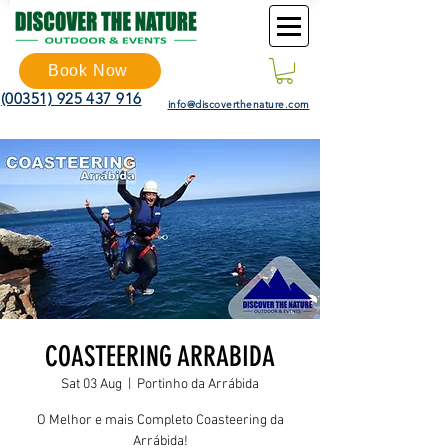
Book Now
(00351) 925 437 916
info@discoverthenature.com
COASTEERING ARRABIDA
Sat 03 Aug
  |  
Portinho da Arrábida
O Melhor e mais Completo Coasteering da
Arrábida!