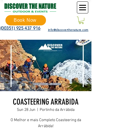
Book Now
(00351) 925 437 916
info@discoverthenature.com
COASTEERING ARRABIDA
Sun 28 Jun
  |  
Portinho da Arrábida
O Melhor e mais Completo Coasteering da
Arrábida!