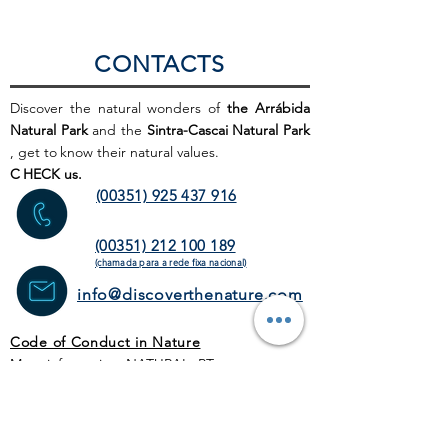
CONTACTS
Discover the natural wonders of
the Arrábida
Natural Park
and the
Sintra-Cascai Natural Park
, get to
know their natural values.
C
HECK us.
(00351) 925 437 916
(00351) 212 100 189
(chamada para a rede fixa
nacional)
info@discoverthenature.com
Code of Conduct in Nature
More information:
NATURAL
.PT
WEB SITE