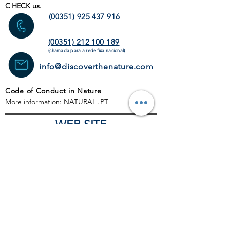
C
HECK us.
(00351) 925 437 916
(00351) 212 100 189
(chamada para a rede fixa
nacional)
info@discoverthenature.com
Code of Conduct in Nature
More information:
NATURAL
.PT
WEB SITE
HOME PAGE
ACTIVITIES
TOUR
OPERATORS
CORPORATE
SCHEDULE
BLOG
GENERAL CONDITIONS