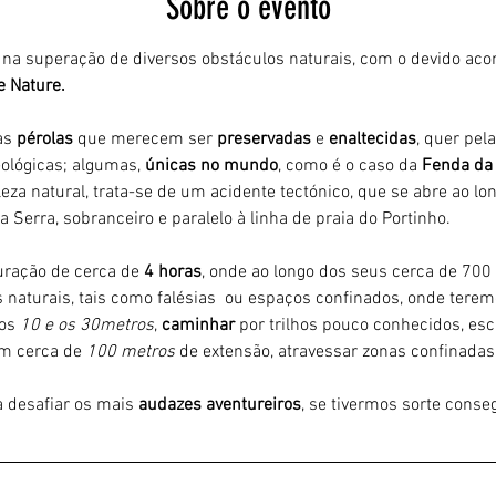
Sobre o evento
e na superação de diversos obstáculos naturais, com o devido a
e Nature.
s 
pérolas 
que merecem ser 
preservadas 
e 
enaltecidas
, quer pel
eológicas; algumas, 
únicas no mundo
, como é o caso da 
Fenda da 
leza natural, trata-se de um acidente tectónico, que se abre ao 
 Serra, sobranceiro e paralelo à linha de praia do Portinho.
ração de cerca de 
4 horas
, onde ao longo dos seus cerca de 700
 naturais, tais como falésias  ou espaços confinados, onde terem
os 
10 e os 30metros
, 
caminhar 
por trilhos pouco conhecidos, esca
m cerca de 
100 metros
 de extensão, atravessar zonas confinadas 
 desafiar os mais 
audazes aventureiros
, se tivermos sorte cons