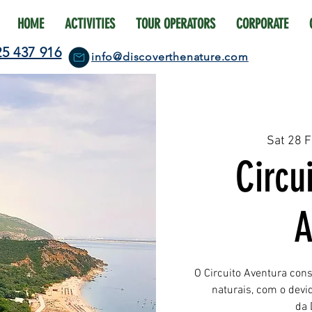
HOME
ACTIVITIES
TOUR OPERATORS
CORPORATE
25 437 916
info@discoverthenature.com
Sat 28 
Circu
A
O Circuito Aventura con
naturais, com o dev
da 