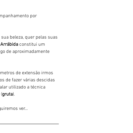
companhamento por 
a sua beleza, quer pelas suas 
Arrábida 
constitui um 
longo de aproximadamente 
 metros de extensão irmos 
os de fazer várias descidas 
lar utilizado a técnica 
(
gruta
).
eguiremos ver…