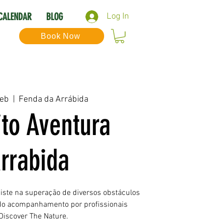
CALENDAR
BLOG
Log In
Book Now
Feb
  |  
Fenda da Arrábida
ito Aventura
rrabida
siste na superação de diversos obstáculos
ido acompanhamento por profissionais
Discover The Nature.