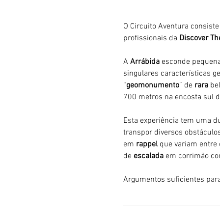
O Circuito Aventura consist
profissionais da 
Discover Th
A 
Arrábida 
esconde pequena
singulares características g
“
geomonumento
” de 
rara 
be
700 metros na encosta sul da
Esta experiência tem uma du
transpor diversos obstáculos
em 
rappel 
que variam entre 
de 
escalada 
em corrimão co
Argumentos suficientes para