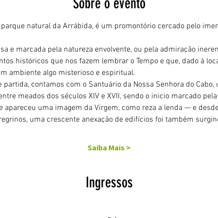
Sobre o evento
 parque natural da Arrábida, é um promontório cercado pelo imens
a e marcada pela natureza envolvente, ou pela admiração inerent
tos históricos que nos fazem lembrar o Tempo e que, dado à loca
m ambiente algo misterioso e espiritual.
e partida, contamos com o Santuário da Nossa Senhora do Cabo,
 entre meados dos séculos XIV e XVII, sendo o inicio marcado pe
e apareceu uma imagem da Virgem, como reza a lenda — e desde 
egrinos, uma crescente anexação de edifícios foi também surgind
Saiba Mais >
Ingressos