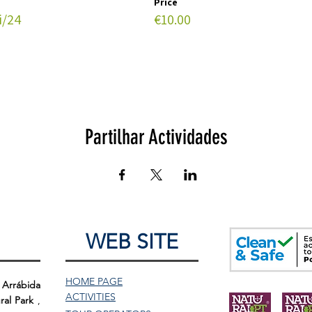
Price
i/24
€10.00
Partilhar Actividades
WEB SITE
HOME PAGE
 Arrábida
ACTIVITIES
ral Park
,