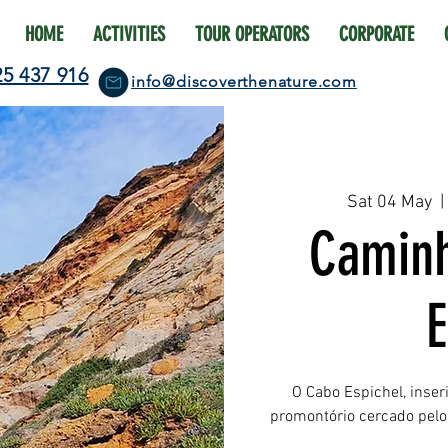
HOME
ACTIVITIES
TOUR OPERATORS
CORPORATE
25 437 916
info@discoverthenature.com
Sat 04 May
  |
Caminh
E
O Cabo Espichel, inser
promontório cercado pelo 