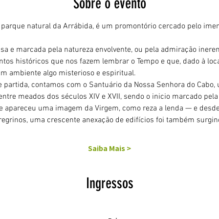
Sobre o evento
 parque natural da Arrábida, é um promontório cercado pelo imens
a e marcada pela natureza envolvente, ou pela admiração inerent
tos históricos que nos fazem lembrar o Tempo e que, dado à loca
m ambiente algo misterioso e espiritual.
e partida, contamos com o Santuário da Nossa Senhora do Cabo,
 entre meados dos séculos XIV e XVII, sendo o inicio marcado pe
e apareceu uma imagem da Virgem, como reza a lenda — e desde 
egrinos, uma crescente anexação de edifícios foi também surgind
Saiba Mais >
Ingressos