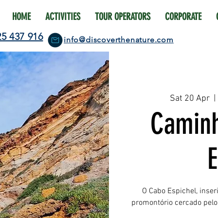
HOME
ACTIVITIES
TOUR OPERATORS
CORPORATE
25 437 916
info@discoverthenature.com
Sat 20 Apr
  | 
Caminh
E
O Cabo Espichel, inser
promontório cercado pelo 