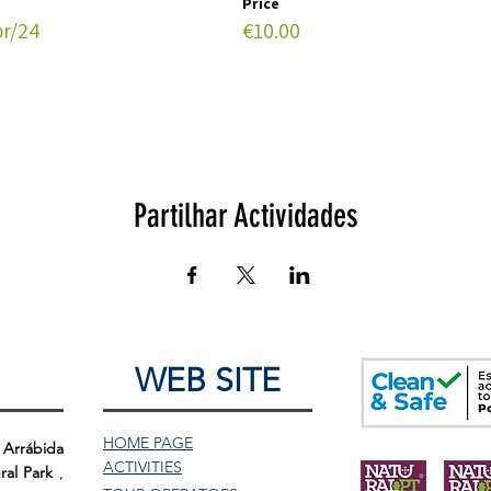
Price
br/24
€10.00
Partilhar Actividades
WEB SITE
HOME PAGE
 Arrábida
ACTIVITIES
ral Park
,