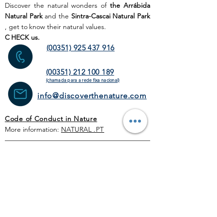
Discover the natural wonders of
the Arrábida
Natural Park
and the
Sintra-Cascai Natural Park
, get to
know their natural values.
C
HECK us.
(00351) 925 437 916
(00351) 212 100 189
(chamada para a rede fixa
nacional)
info@discoverthenature.com
Code of Conduct in Nature
More information:
NATURAL
.PT
WEB SITE
HOME PAGE
ACTIVITIES
TOUR
OPERATORS
CORPORATE