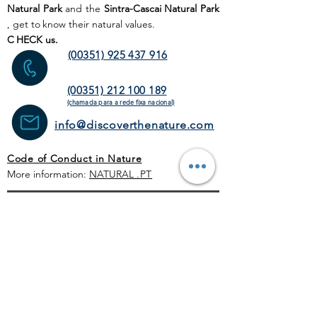
Natural Park
and the
Sintra-Cascai Natural Park
, get to
know their natural values.
C
HECK us.
(00351) 925 437 916
(00351) 212 100 189
(chamada para a rede fixa
nacional)
info@discoverthenature.com
Code of Conduct in Nature
More information:
NATURAL
.PT
WEB SITE
HOME PAGE
ACTIVITIES
TOUR
OPERATORS
CORPORATE
SCHEDULE