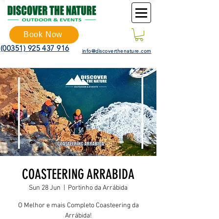
Book Now
(00351) 925 437 916
info@discoverthenature.com
COASTEERING ARRABIDA
Sun 28 Jun
  |  
Portinho da Arrábida
O Melhor e mais Completo Coasteering da
Arrábida!