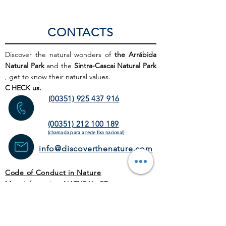
CONTACTS
Discover the natural wonders of
the Arrábida
Natural Park
and the
Sintra-Cascai Natural Park
, get to
know their natural values.
C
HECK us.
(00351) 925 437 916
(00351) 212 100 189
(chamada para a rede fixa
nacional)
info@discoverthenature.com
Code of Conduct in Nature
More information:
NATURAL
.PT
WEB SITE